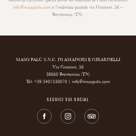
facoltà di esercitare questi diritti un indirizzo di Posta elettronica
info@masopalu.com
e l’indirizzo postale via Graziani, 56 –
Brentonico (TN).
MASO PALÙ S.N.C. DI AMADORI E GIRARDELLI
Via Graziani, 56
38060 Brentonico (TN)
Tel:
+39 3401530070
|
info@masopalu.com
SEGUICI SUI SOCIAL